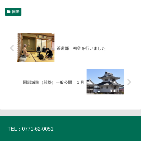
国際
茶道部 初釜を行いました
園部城跡（巽櫓）一般公開 １月
TEL：0771-62-0051