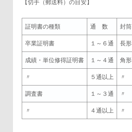
【切手（郵送料）の目安】
証明書の種類
通 数
封筒
卒業証明書
１～６通
長形
成績・単位修得証明書
１～４通
角形
〃
５通以上
〃
調査書
１～３通
〃
〃
４通以上
〃