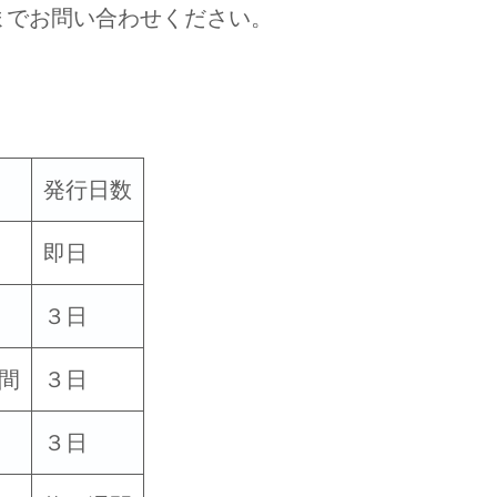
でお問い合わせください。
発行日数
即日
３日
間
３日
３日