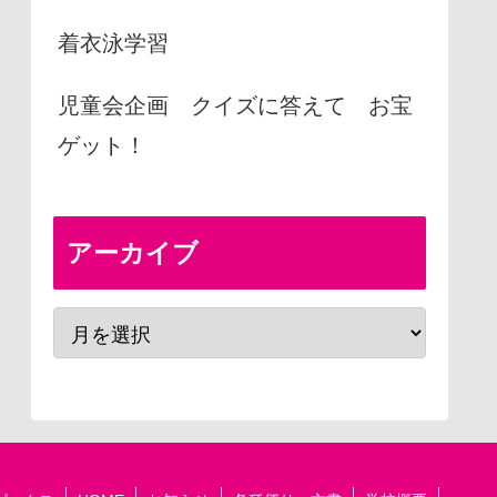
着衣泳学習
児童会企画 クイズに答えて お宝
ゲット！
アーカイブ