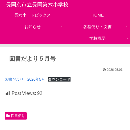
長岡京市立長岡第六小学校
長六小 トピックス
HOME
お知らせ
各種便り・文書
学校概要
図書だより５月号
2026.05.01
図書だより 2026年5月
ダウンロード
Post Views:
92
図書便り