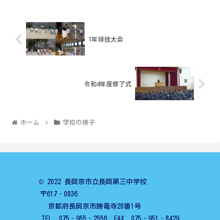
1年球技大会
令和4年度修了式
ホーム
学校の様子
© 2022 長岡京市立長岡第三中学校
〒617‐0836
京都府長岡京市勝竜寺28番1号
TEL 075‐955‐2556 FAX 075‐951‐8429