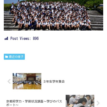
Post Views:
896
最近の様子
３年生学年集会
京都府学力・学習状況調査～学びのパス
ポート～