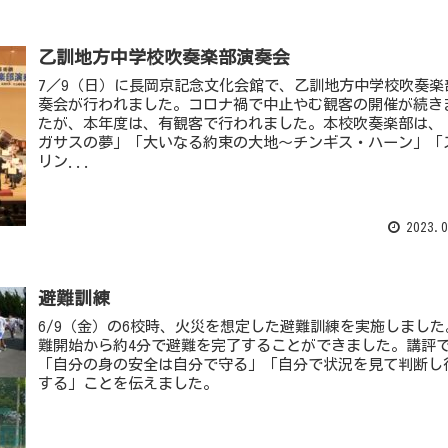
乙訓地方中学校吹奏楽部演奏会
7／9（日）に長岡京記念文化会館で、乙訓地方中学校吹奏楽
奏会が行われました。コロナ禍で中止やむ観客の開催が続き
たが、本年度は、有観客で行われました。本校吹奏楽部は、
ガサスの夢」「大いなる約束の大地〜チンギス・ハーン」「
リン...
2023.0
避難訓練
6/9（金）の6校時、火災を想定した避難訓練を実施しました
難開始から約4分で避難を完了することができました。講評
「自分の身の安全は自分で守る」「自分で状況を見て判断し
する」ことを伝えました。