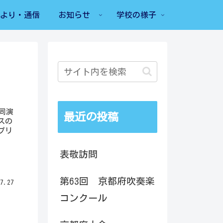
より・通信
お知らせ
学校の様子
同演
最近の投稿
スの
プリ
表敬訪問
第63回 京都府吹奏楽
7.27
コンクール