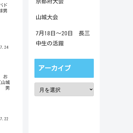
京都府大会
バド
球男
山城大会
7月18日～20日 長三
中生の活躍
7.24
アーカイブ
、お
（山城
） 男
7.22