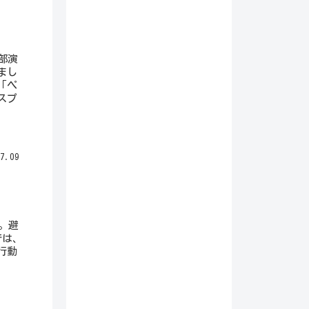
部演
まし
「ペ
スプ
7.09
。避
では、
行動