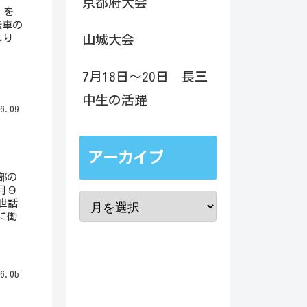
京都府大会
」を
転車の
より
山城大会
7月18日～20日 長三
中生の活躍
6.09
アーカイブ
部の
月９
世話
に働
6.05