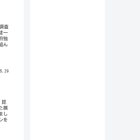
調査
徒一
府独
組ん
5.29
、琵
た展
まし
ンを