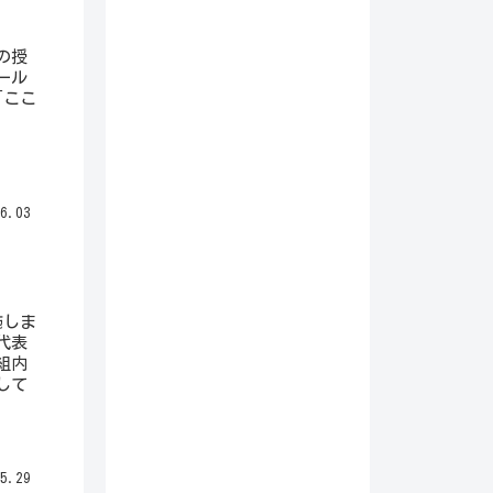
の授
ール
「ここ
6.03
施しま
代表
組内
して
5.29