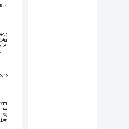
5.21
集会
も過
てき
大
5.15
プロ
、中
、効
は今