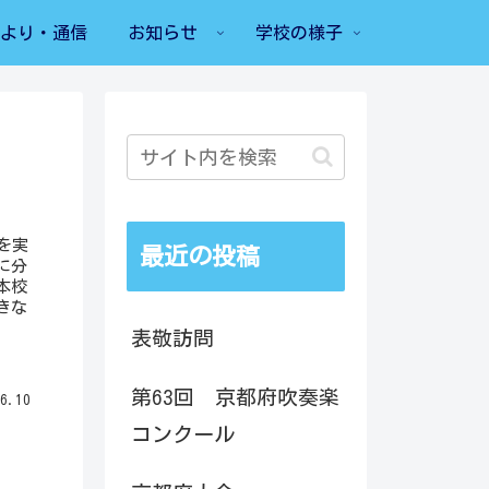
より・通信
お知らせ
学校の様子
を実
最近の投稿
に分
本校
きな
表敬訪問
第63回 京都府吹奏楽
6.10
コンクール