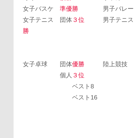
女子バスケ
準優勝
男子バレ
女子テニス 団体
３位
男子テニス 
勝
個人ベス
ベス
女子卓球 団体
優勝
陸上競技 女
個人
３位
個人1
ベスト8 10
ベスト16 8
300
走幅
男子リ