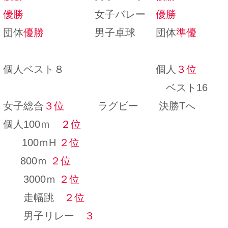
ー
優勝
女子バレー
優勝
団体
優勝
男子卓球 団体
準優
ト８ 個人
３位
ト16
子総合
３位
ラグビー 決勝Tへ
00ｍ
２位
0ｍH
２位
00ｍ
２位
0ｍ
２位
跳
２位
レー
３