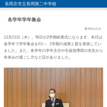
長岡京市立長岡第二中学校
各学年学年集会
2023.12.21
12月21日（木）。明日が2学期終業式になります。本日は
各学年で学年集会を行い、2学期の成果と題を発表してい
ました。また、各学年の学年主任や生徒指導部の先生から
冬休みの過ごし方など話がありました。