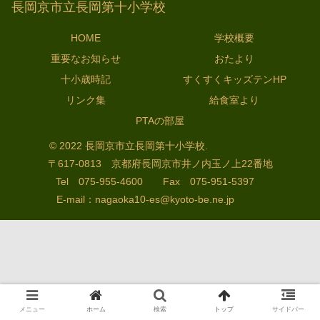
長岡京市立長岡第十小学校
HOME
学校概要
重要なお知らせ
おたより
十小歳時記
すくすくキッズテンHP
リンク集
給食室より
PTAの部屋
© 2022 長岡京市立長岡第十小学校.
〒617-0813 京都府長岡京市井ノ内玉ノ上22番地
Tel 075-955-4600 Fax 075-951-5397
E‐mail：
nagaoka10-es@kyoto-be.ne.jp
メニュー
ホーム
検索
トップ
サイドバー