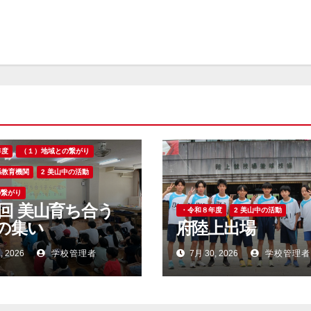
年度
（１）地域との繋がり
係教育機関
2 美山中の活動
の繋がり
0回 美山育ち合う
・令和８年度
2 美山中の活動
の集い
府陸上出場
, 2026
学校管理者
7月 30, 2026
学校管理者