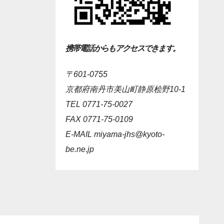
携帯電話からもアクセスできます。
〒601-0755
京都府南丹市美山町静原桧野10-1
TEL 0771-75-0027
FAX 0771-75-0109
E-MAIL
miyama-jhs@kyoto-
be.ne.jp