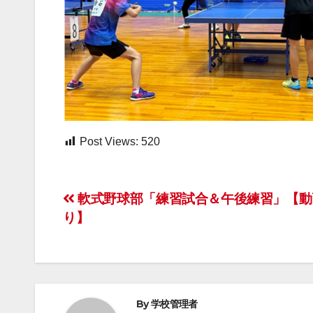
Post Views:
520
投
軟式野球部「練習試合＆午後練習」【動
り】
稿
ナ
ビ
By
学校管理者