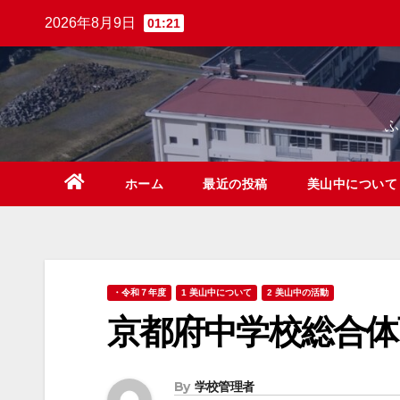
Skip
2026年8月9日
01:21
to
content
ホーム
最近の投稿
美山中につい
・令和７年度
1 美山中について
2 美山中の活動
京都府中学校総合体
By
学校管理者