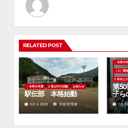
ゲ
ー
シ
ョ
RELATED POST
ン
・令和８
（３）関
3 学外と
第5
・令和８年度
2 美山中の活動
お知らせ
駅伝部 本格始動
子ら
8月 4, 2026
学校管理者
7月 31