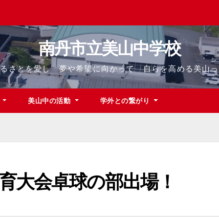
南丹市立美山中学校
ふるさとを愛し 夢や希望に向かって 自らを高める美山っ
て
美山中の活動
学外との繋がり
育大会卓球の部出場！