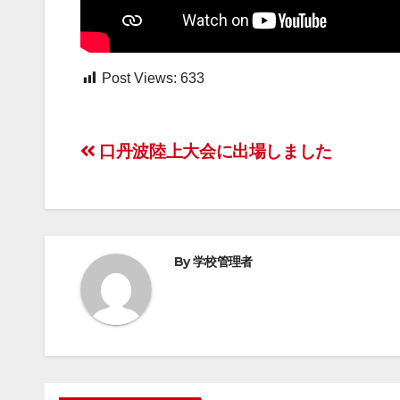
Post Views:
633
投
口丹波陸上大会に出場しました
稿
ナ
ビ
By
学校管理者
ゲ
ー
シ