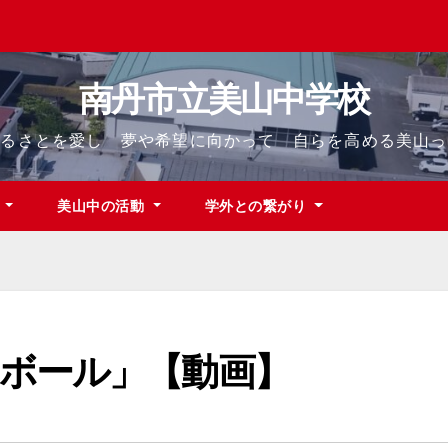
南丹市立美山中学校
ふるさとを愛し 夢や希望に向かって 自らを高める美山っ
て
美山中の活動
学外との繋がり
ボール」【動画】