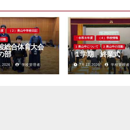
年度
（２）美山中学校日記
・令和８年度
（４）学校情報
の活動
波総合体育大会
1 美山中について
2 美山中の活動
の部
１学期 終業式
, 2026
学校管理者
7月 17, 2026
学校管理者