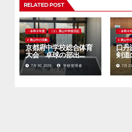
ョ
RELATED POST
ン
・令和８年度
（２）美山中学校日記
・令和８
2 美山中の活動
2 美山中
京都府中学校総合体育
口丹
大会 卓球の部出
剣道
場！！
7月 30, 2026
学校管理者
7月 21