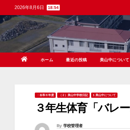
Skip
2026年8月6日
18:54
to
content
ホーム
最近の投稿
美山中につい
・令和６年度
（２）美山中学校日記
1 美山中について
３年生体育「バレー
By
学校管理者