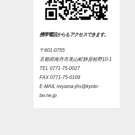
携帯電話からもアクセスできます。
〒601-0755
京都府南丹市美山町静原桧野10-1
TEL 0771-75-0027
FAX 0771-75-0109
E-MAIL
miyama-jhs@kyoto-
be.ne.jp