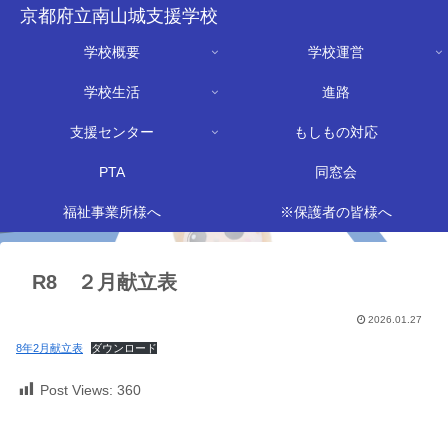
京都府立南山城支援学校
学校概要
学校運営
学校生活
進路
支援センター
もしもの対応
PTA
同窓会
福祉事業所様へ
※保護者の皆様へ
R8 ２月献立表
2026.01.27
8年2月献立表
ダウンロード
Post Views:
360