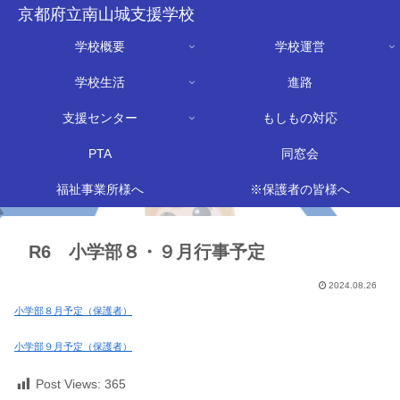
京都府立南山城支援学校
学校概要
学校運営
学校生活
進路
支援センター
もしもの対応
PTA
同窓会
福祉事業所様へ
※保護者の皆様へ
R6 小学部８・９月行事予定
2024.08.26
小学部８月予定（保護者）
小学部９月予定（保護者）
Post Views:
365