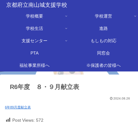
京都府立南山城支援学校
学校概要
学校運営
学校生活
進路
支援センター
もしもの対応
PTA
同窓会
福祉事業所様へ
※保護者の皆様へ
R6年度 ８・９月献立表
2024.08.26
6年89月度献立表
Post Views:
572