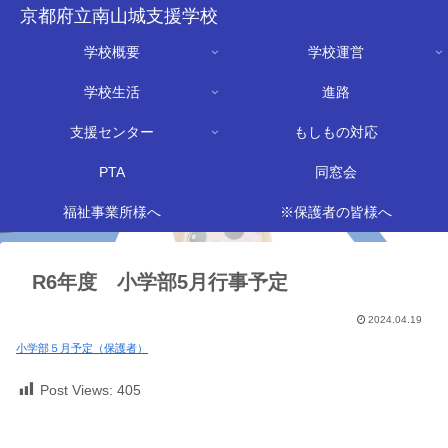
京都府立南山城支援学校
学校概要
学校運営
学校生活
進路
支援センター
もしもの対応
PTA
同窓会
福祉事業所様へ
※保護者の皆様へ
R6年度 小学部5月行事予定
2024.04.19
小学部５月予定（保護者）
Post Views:
405