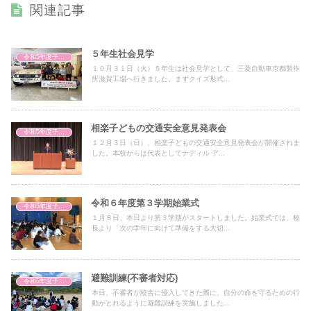
関連記事
５年生社会見学
令和5年度子どもの様子
１０月３１日（火）５年生は社会見学として、三菱自動車京都製作
所滋賀工場へ行きました。まずクイズ形式...
相楽子どもの交通安全意見発表会
令和5年度子どもの様子
１２月３日（日）、相楽子どもの交通安全意見発表会が開催されま
した。本校からは代表としてナディル ア...
令和６年度第３学期始業式
令和5年度子どもの様子
１月８日、本日より第３学期がスタートしました。始業式では、校
長より「次の学年に向けて準備をする大切...
避難訓練(不審者対応)
令和5年度子どもの様子
本日、不審者が校舎に侵入してきた際に、自分の命を守るための行
動がとれるように避難訓練を実施しました...