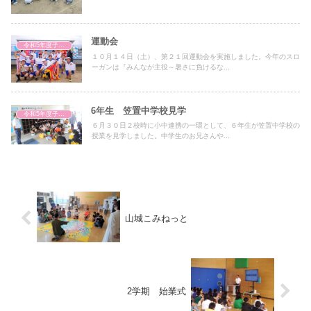
運動会
令和5年度子どもの様子
１０月１４日（土）、第２１回運動会を実施しました。今年のスロ
ーガンは『みんなが主役～暑さに負けるな...
6年生 笠置中学校見学
令和5年度子どもの様子
６月３０日２校時に小中連携の一環として、６年生が笠置中学校の
授業を見学しました。中学生のお兄さんや...
山城こみねっと
2学期 始業式