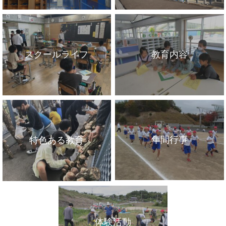
スクールライフ
教育内容
年間行事
特色ある教育
体験活動