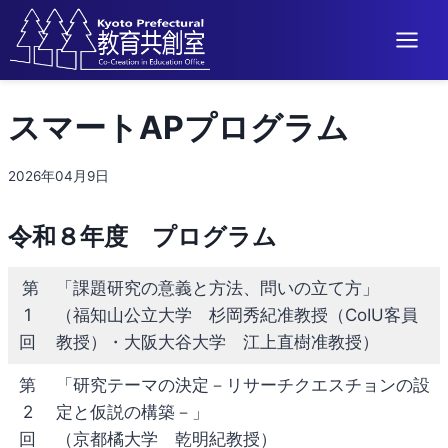
内
スマートAPプログラム
容
を
ス
2026年04月9日
キ
ッ
令和８年度 プログラム
プ
第
「課題研究の意義と方法、問いの立て方」
1
（福知山公立大学 杉岡秀紀准教授（CoIU客員
回
教授）・大阪大谷大学 江上直樹准教授）
第
「研究テーマの決定－リサーチクエスチョンの設
2
定と仮説の構築－」
回
（京都橘大学 乾明紀教授）