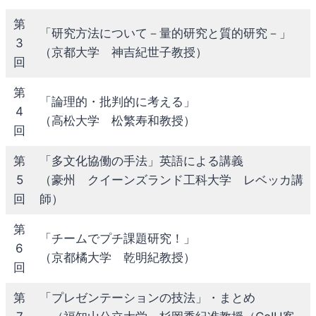
第
「研究方法について－量的研究と質的研究－」
3
（京都大学 神吉紀世子教授）
回
第
「論理的・批判的に考える」
4
（高松大学 松繁寿和教授）
回
第
「多文化協働の手法」英語による講義
5
（豪州 クイーンズランド工科大学 レベッカ講
回
師）
第
「チームでプチ課題研究！」
6
（京都橘大学 乾明紀教授）
回
第
「プレゼンテーションの技法」・まとめ