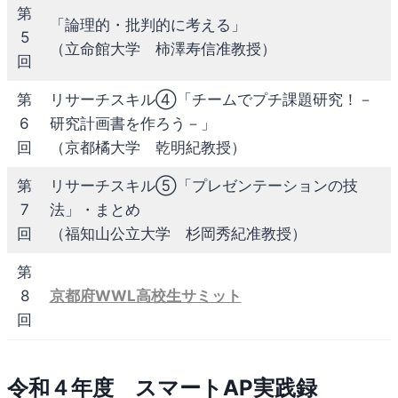
第
「論理的・批判的に考える」
5
（立命館大学 柿澤寿信准教授）
回
第
リサーチスキル④「チームでプチ課題研究！－
6
研究計画書を作ろう－」
回
（京都橘大学 乾明紀教授）
第
リサーチスキル⑤「プレゼンテーションの技
7
法」・まとめ
回
（福知山公立大学 杉岡秀紀准教授）
第
8
京都府WWL高校生サミット
回
令和４年度 スマートAP実践録