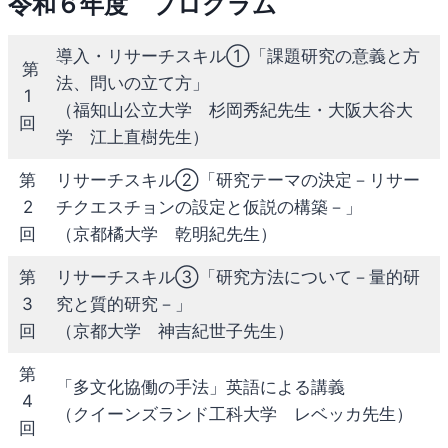
令和６年度 プログラム
導入・リサーチスキル①「課題研究の意義と方
第
法、問いの立て方」
1
（福知山公立大学 杉岡秀紀先生・大阪大谷大
回
学 江上直樹先生）
第
リサーチスキル②「研究テーマの決定－リサー
2
チクエスチョンの設定と仮説の構築－」
回
（京都橘大学 乾明紀先生）
第
リサーチスキル③「研究方法について－量的研
3
究と質的研究－」
回
（京都大学 神吉紀世子先生）
第
「多文化協働の手法」英語による講義
4
（クイーンズランド工科大学 レベッカ先生）
回