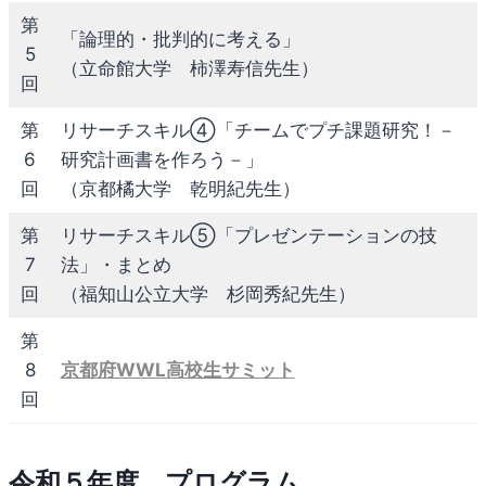
第
「論理的・批判的に考える」
5
（立命館大学 柿澤寿信先生）
回
第
リサーチスキル④「チームでプチ課題研究！－
6
研究計画書を作ろう－」
回
（京都橘大学 乾明紀先生）
第
リサーチスキル⑤「プレゼンテーションの技
7
法」・まとめ
回
（福知山公立大学 杉岡秀紀先生）
第
8
京都府WWL高校生サミット
回
令和５年度 プログラム