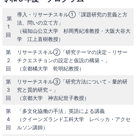
導入・リサーチスキル①「課題研究の意義と方
第
法、問いの立て方」
1
（福知山公立大学 杉岡秀紀准教授・大阪大谷大
回
学 江上直樹教授）
第
リサーチスキル②「研究テーマの決定－リサー
2
チクエスチョンの設定と仮説の構築－」
回
（京都橘大学 乾明紀教授）
第
リサーチスキル③「研究方法について－量的研
3
究と質的研究－」
回
（京都大学 神吉紀世子教授）
第
「多文化協働の手法」英語による講義
4
（クイーンズランド工科大学 レベッカ・アクセ
回
ルソン講師）