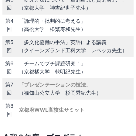
回
（京都大学 神吉紀世子先生）
第4
「論理的・批判的に考える」
回
（高松大学 松繁寿和先生）
第5
「多文化協働の手法」英語による講義
回
（クイーンズランド工科大学 レベッカ先生）
第6
「チームでプチ課題研究！」
回
（京都橘大学 乾明紀先生）
第7
「プレゼンテーションの技法」
回
（福知山公立大学 杉岡秀紀先生）
第8
京都府WWL高校生サミット
回