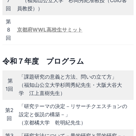
7
（福知山公立大学 杉岡秀紀准教授（CoIU客
回
員教授））
第
8
京都府WWL高校生サミット
回
令和７年度 プログラム
「課題研究の意義と方法、問いの立て方」
第
（福知山公立大学杉岡秀紀先生・大阪大谷大
1回
学 江上直樹先生）
「研究テーマの決定－リサーチクエスチョンの
第2
設定と仮説の構築－」
回
（京都橘大学 乾明紀先生）
第3
「研究方法について－量的研究と質的研究－」