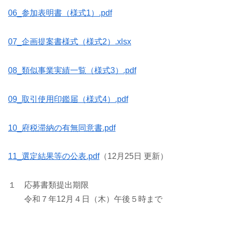
06_参加表明書（様式1）.pdf
07_企画提案書様式（様式2）.xlsx
08_類似事業実績一覧（様式3）.pdf
09_取引使用印鑑届（様式4）.pdf
10_府税滞納の有無同意書.pdf
11_選定結果等の公表.pdf
（12月25日 更新）
１ 応募書類提出期限
令和７年12月４日（木）午後５時まで