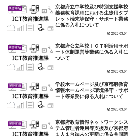
京都府立中学校及び特別支援学校
所管事項
義務教育課程における生徒用タブ
レット端末等保守・サポート業務
に係る入札について
2025.03.04
京都府公立学校ＩＣＴ利活用サポ
所管事項
ート体制運営等業務に係る入札に
ついて
2025.03.04
学校ホームページ及び京都府教育
所管事項
情報ホームページ環境保守・サポ
ート等業務に係る入札について
2025.03.04
京都府教育情報ネットワークシス
所管事項
テム管理者運用等支援及び京都府
１人１台端末の更新に係る共同調