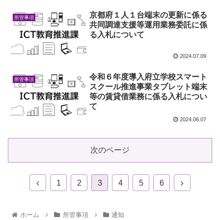
京都府１人１台端末の更新に係る
所管事項
共同調達支援等運用業務委託に係
る入札について
2024.07.09
令和６年度導入府立学校スマート
所管事項
スクール推進事業タブレット端末
等の賃貸借業務に係る入札につい
て
2024.06.07
次のページ
1
2
3
4
5
6
ホーム
所管事項
通知