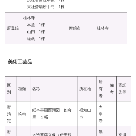
末社斎場所中門 1棟
桂林寺
本堂 1棟
府登録
舞鶴市
桂林寺
山門 1棟
経蔵 1棟
美術工芸品
所
区
備
寄託
種類
名称
所在地
有
別
考
先等
者
府
天
紙本墨画西湖図 如奇
福知山
指
絵画
寧
筆 １幅
市
定
寺
府
無
木造菩薩立像（伝聖観
京博