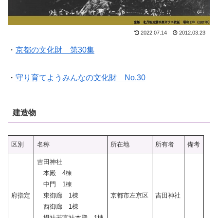
2022.07.14
2012.03.23
・
京都の文化財 第30集
・
守り育てようみんなの文化財 No.30
建造物
区別
名称
所在地
所有者
備考
吉田神社
本殿 4棟
中門 1棟
府指定
東御廊 1棟
京都市左京区
吉田神社
西御廊 1棟
摂社若宮社本殿 1棟