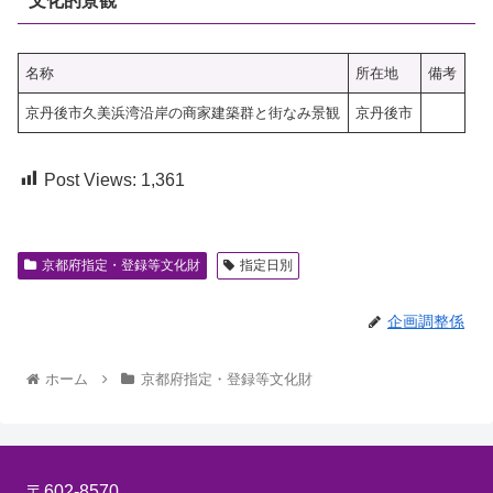
文化的景観
名称
所在地
備考
京丹後市久美浜湾沿岸の商家建築群と街なみ景観
京丹後市
Post Views:
1,361
京都府指定・登録等文化財
指定日別
企画調整係
ホーム
京都府指定・登録等文化財
〒602-8570