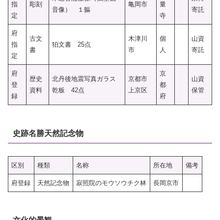
指
彫刻
亀岡市
量
音像） １軀
寄託
定
寺
府
古文
木津川
個
山資
指
狛文書 25点
書
市
人
寄託
定
府
京
歴史
北丹後地震写真ガラス
京都市
山資
登
都
資料
乾板 42点
上京区
保管
録
府
史跡名勝天然記念物
区別
種類
名称
所在地
備考
府登録
天然記念物
寂照院のモウソウチク林
長岡京市