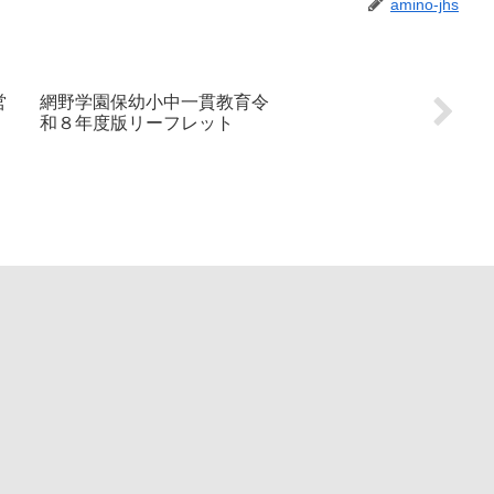
amino-jhs
営
網野学園保幼小中一貫教育令
和８年度版リーフレット