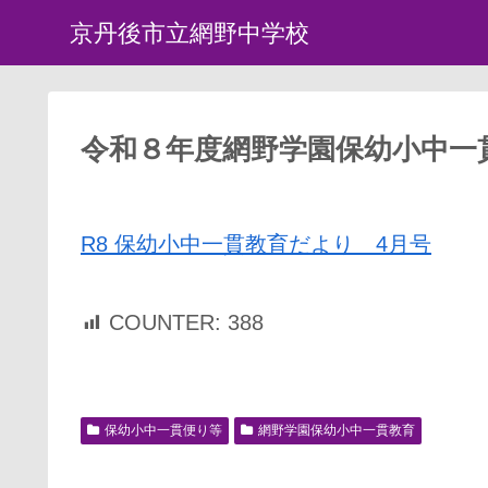
京丹後市立網野中学校
令和８年度網野学園保幼小中一
R8 保幼小中一貫教育だより 4月号
COUNTER:
388
保幼小中一貫便り等
網野学園保幼小中一貫教育