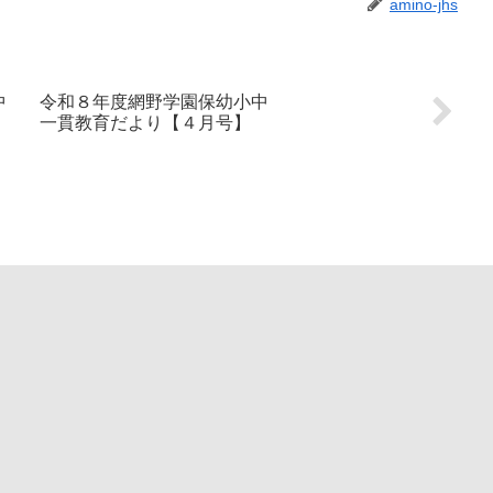
amino-jhs
中
令和８年度網野学園保幼小中
一貫教育だより【４月号】