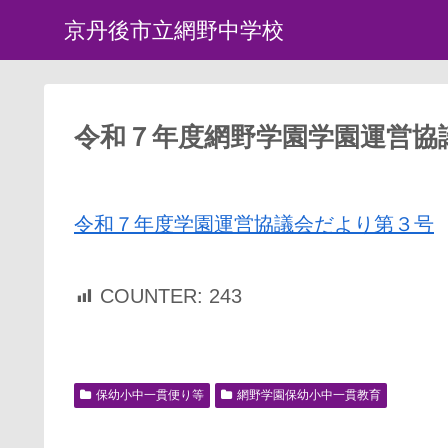
京丹後市立網野中学校
令和７年度網野学園学園運営協
令和７年度学園運営協議会だより第３号
COUNTER:
243
保幼小中一貫便り等
網野学園保幼小中一貫教育