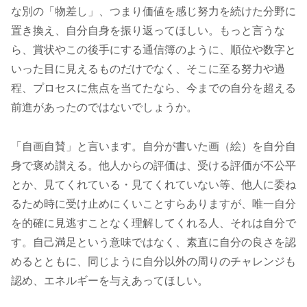
な別の「物差し」、つまり価値を感じ努力を続けた分野に
置き換え、自分自身を振り返ってほしい。もっと言うな
ら、賞状やこの後手にする通信簿のように、順位や数字と
いった目に見えるものだけでなく、そこに至る努力や過
程、プロセスに焦点を当てたなら、今までの自分を超える
前進があったのではないでしょうか。
「自画自賛」と言います。自分が書いた画（絵）を自分自
身で褒め讃える。他人からの評価は、受ける評価が不公平
とか、見てくれている・見てくれていない等、他人に委ね
るため時に受け止めにくいことすらありますが、唯一自分
を的確に見逃すことなく理解してくれる人、それは自分で
す。自己満足という意味ではなく、素直に自分の良さを認
めるとともに、同じように自分以外の周りのチャレンジも
認め、エネルギーを与えあってほしい。