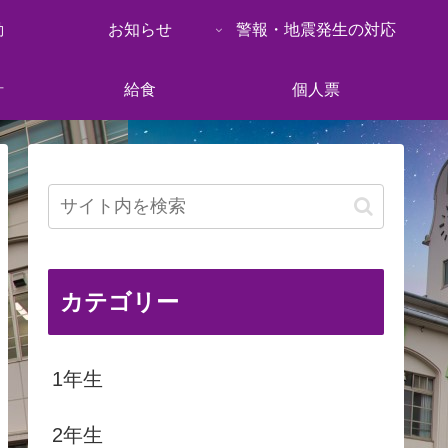
動
お知らせ
警報・地震発生の対応
針
給食
個人票
カテゴリー
1年生
2年生