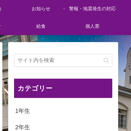
動
お知らせ
警報・地震発生の対応
針
給食
個人票
カテゴリー
1年生
2年生