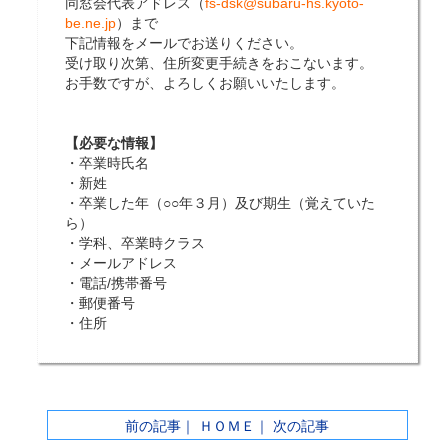
同窓会代表アドレス（
fs-dsk@subaru-hs.kyoto-
be.ne.jp
）まで
下記情報をメールでお送りください。
受け取り次第、住所変更手続きをおこないます。
お手数ですが、よろしくお願いいたします。
【必要な情報】
・卒業時氏名
・新姓
・卒業した年（○○年３月）及び期生（覚えていた
ら）
・学科、卒業時クラス
・メールアドレス
・電話/携帯番号
・郵便番号
・住所
前の記事
｜
ＨＯＭＥ
｜
次の記事