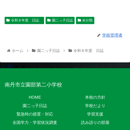
令和８年度 日誌
園二っ子日誌
未分類
学校管理者
ホーム
園二っ子日誌
令和８年度 日誌
南丹市立園部第二小学校
HOME
本校の方針
園二っ子日誌
学校だより
緊急時の措置・対応
学習支援
全国学力・学習状況調査
読み語りの部屋