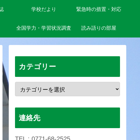
誌
学校だより
緊急時の措置・対応
全国学力・学習状況調査
読み語りの部屋
カテゴリー
連絡先
TEL : 0771-68-2525