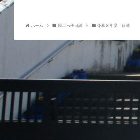
ホーム
園二っ子日誌
令和８年度 日誌