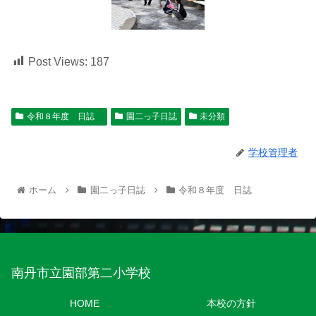
Post Views:
187
令和８年度 日誌
園二っ子日誌
未分類
学校管理者
ホーム
園二っ子日誌
令和８年度 日誌
南丹市立園部第二小学校
HOME
本校の方針