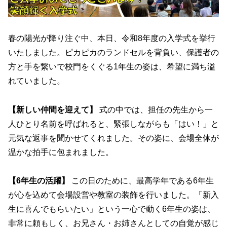
春の陽光が降り注ぐ中、本日、令和8年度の入学式を挙行
いたしました。ピカピカのランドセルを背負い、保護者の
方と手を繋いで校門をくぐる1年生の姿は、希望に満ち溢
れていました。
【新しい仲間を迎えて】
式の中では、担任の先生から一
人ひとり名前を呼ばれると、緊張しながらも「はい！」と
元気な返事を聞かせてくれました。その姿に、会場全体が
温かな拍手に包まれました。
【6年生の活躍】
この日のために、最高学年である6年生
が心を込めて会場設営や教室の装飾を行いました。「新入
生に喜んでもらいたい」という一心で動く6年生の姿は、
非常に頼もしく、お兄さん・お姉さんとしての自覚が感じ