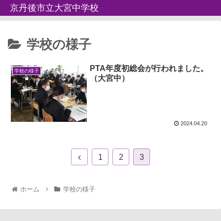
京丹後市立大宮中学校
学校の様子
PTA年度初総会が行われました。
学校の様子
（大宮中）
2024.04.20
1
2
3
ホーム
学校の様子