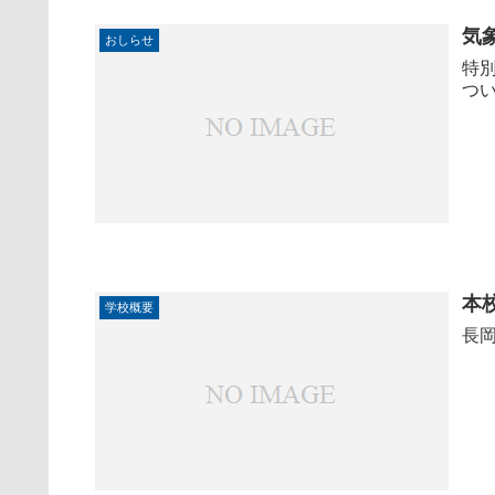
気
おしらせ
特
つい
本
学校概要
長