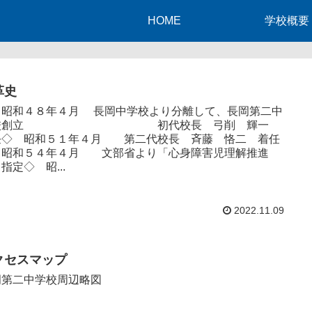
HOME
学校概要
革史
 昭和４８年４月 長岡中学校より分離して、長岡第二中
校創立 初代校長 弓削 輝一
任◇ 昭和５１年４月 第二代校長 斉藤 恪二 着任
 昭和５４年４月 文部省より「心身障害児理解推進
指定◇ 昭...
2022.11.09
クセスマップ
岡第二中学校周辺略図