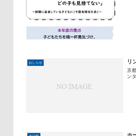
リ
おしらせ
京
ン
ホ