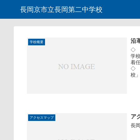
長岡京市立長岡第二中学校
沿
学校概要
◇
学
着
◇
校」
ア
アクセスマップ
長