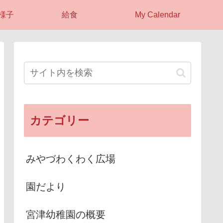
様子
給食
My Calendar
カテゴリー
みやづわくわく広場
園だより
宮津幼稚園の概要