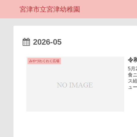
宮津市立宮津幼稚園
2026-05
令
みやづわくわく広場
5月
食ニ
ス給
ュー