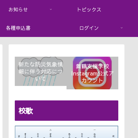
お知らせ
トピックス
各種申込書
ログイン
新たな防災気象情
舞鶴支援学校
報に伴う対応につ
Instagram公式ア
いて
カウント
校歌