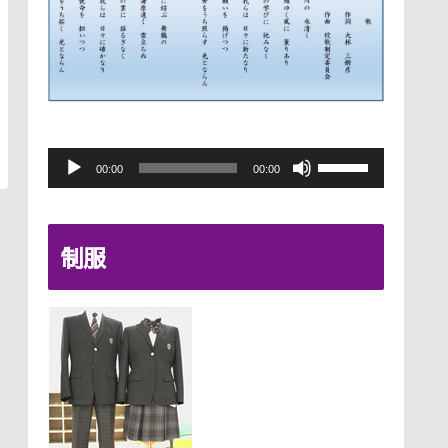
音
ボ
00:00
00:00
声
リ
プ
ュ
制服
レ
ー
ー
ム
ヤ
調
ー
節
に