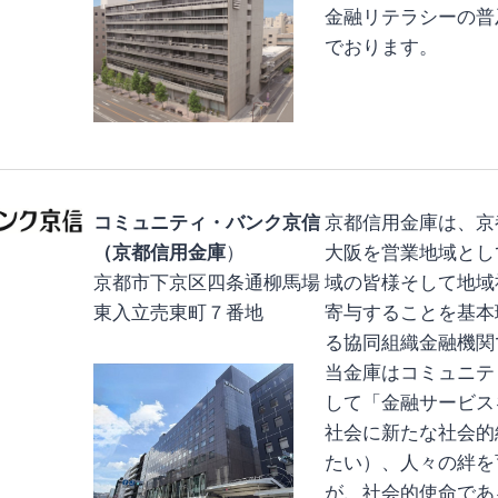
金融リテラシーの普
でおります。
コミュニティ・バンク京信
京都信用金庫は、京
（京都信用金庫
）
大阪を営業地域とし
京都市下京区四条通柳馬場
域の皆様そして地域
東入立売東町７番地
寄与することを基本
る協同組織金融機関
当金庫はコミュニテ
して「金融サービス
社会に新たな社会的
たい）、人々の絆を
が、社会的使命であ