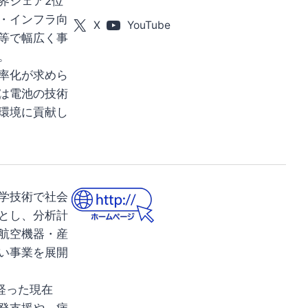
界シェア2位
・インフラ向
X
YouTube
等で幅広く事
。
率化が求めら
は電池の技術
環境に貢献し
学技術で社会
とし、分析計
航空機器・産
い事業を展開
経った現在