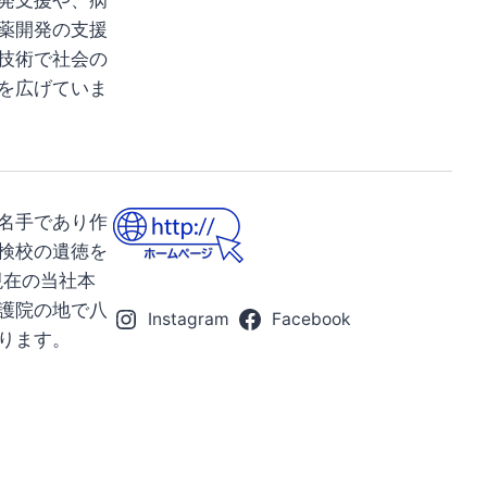
発支援や、病
薬開発の支援
技術で社会の
を広げていま
名手であり作
検校の遺徳を
現在の当社本
護院の地で八
Instagram
Facebook
ります。