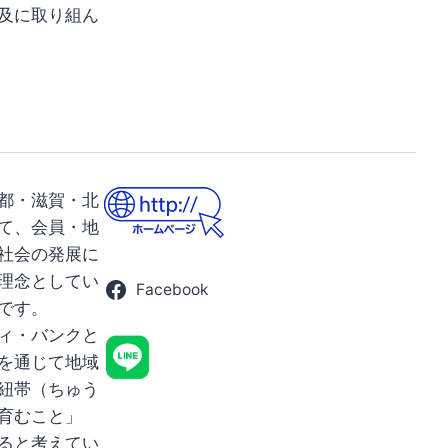
及に取り組ん
都・滋賀・北
て、会員・地
社会の発展に
理念としてい
Facebook
です。
ィ・バンクと
を通じて地域
紐帯（ちゅう
育むこと」
ると考えてい