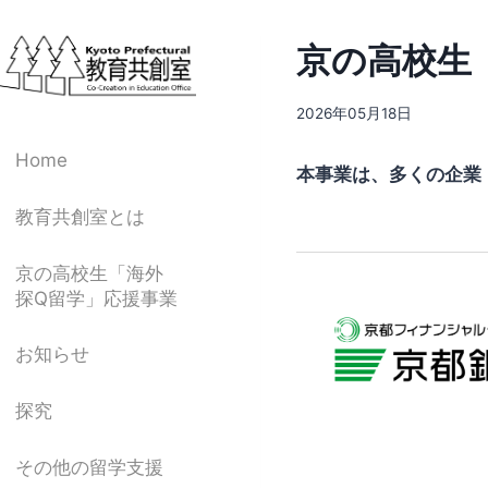
内
容
京の高校生
を
ス
2026年05月18日
キ
ッ
Home
本事業は、多くの企業
プ
教育共創室とは
京の高校生「海外
探Q留学」応援事業
お知らせ
探究
その他の留学支援