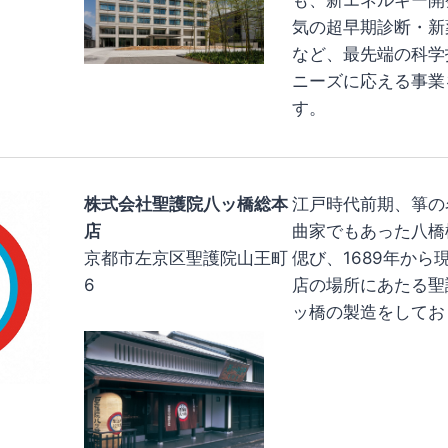
も、新エネルギー開
気の超早期診断・新
など、最先端の科学
ニーズに応える事業
す。
株式会社聖護院八ッ橋総本
江戸時代前期、箏の
店
曲家でもあった八橋
京都市左京区聖護院山王町
偲び、1689年から
6
店の場所にあたる聖
ッ橋の製造をしてお