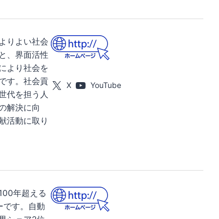
よりよい社会
と、界面活性
により社会を
です。社会貢
X
YouTube
世代を担う人
の解決に向
献活動に取り
100年超える
ーです。自動