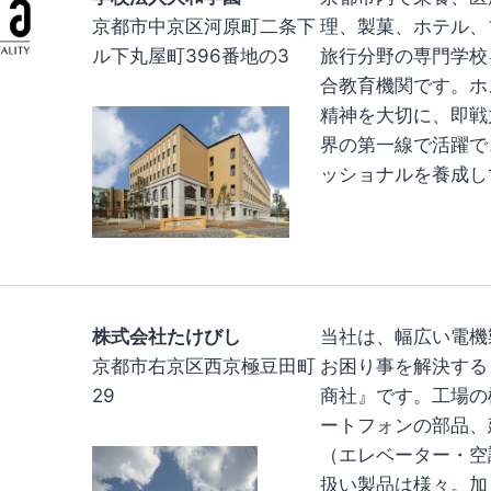
京都市中京区河原町二条下
理、製菓、ホテル、
ル下丸屋町396番地の3
旅行分野の専門学校
合教育機関です。ホ
精神を大切に、即戦
界の第一線で活躍で
ッショナルを養成し
株式会社たけびし
当社は、幅広い電機
京都市右京区西京極豆田町
お困り事を解決する
29
商社』です。工場の
ートフォンの部品、
（エレベーター・空
扱い製品は様々。加