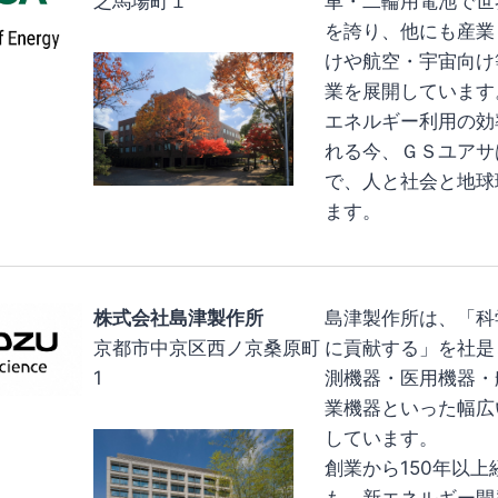
之馬場町１
車・二輪用電池で世
を誇り、他にも産業
けや航空・宇宙向け
業を展開しています
エネルギー利用の効
れる今、ＧＳユアサ
で、人と社会と地球
ます。
株式会社島津製作所
島津製作所は、「科
京都市中京区西ノ京桑原町
に貢献する」を社是
1
測機器・医用機器・
業機器といった幅広
しています。
創業から150年以上