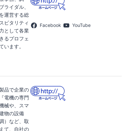
ブライダル、
を運営する総
スピタリティ
Facebook
YouTube
力として各業
きるプロフェ
ています。
製品で企業の
『電機の専門
機械や、スマ
建物の設備
調）など、取
えて、自社の