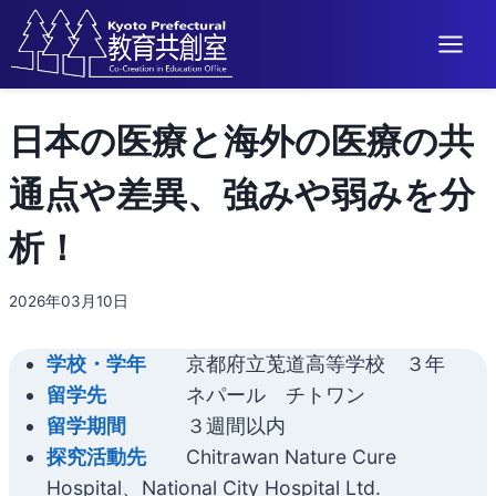
内
日本の医療と海外の医療の共
容
を
通点や差異、強みや弱みを分
ス
キ
析！
ッ
プ
2026年03月10日
学校・学年
京都府立莵道高等学校 ３年
留学先
ネパール チトワン
留学期間
３週間以内
探究活動先
Chitrawan Nature Cure
Hospital、National City Hospital Ltd.