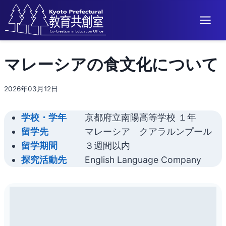
内
マレーシアの食文化について
容
を
ス
2026年03月12日
キ
ッ
学校・学年
京都府立南陽高等学校 １年
プ
留学先
マレーシア クアラルンプール
留学期間
３週間以内
探究活動先
English Language Company