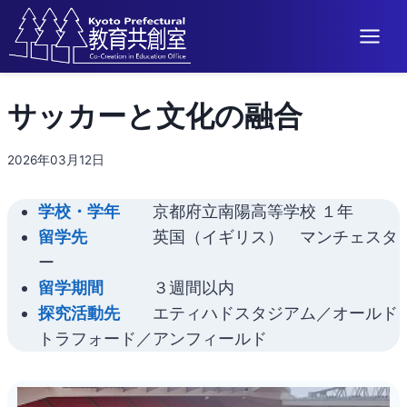
内
サッカーと文化の融合
容
を
ス
2026年03月12日
キ
ッ
学校・学年
京都府立南陽高等学校 １年
プ
留学先
英国（イギリス） マンチェスタ
ー
留学期間
３週間以内
探究活動先
エティハドスタジアム／オールド
トラフォード／アンフィールド