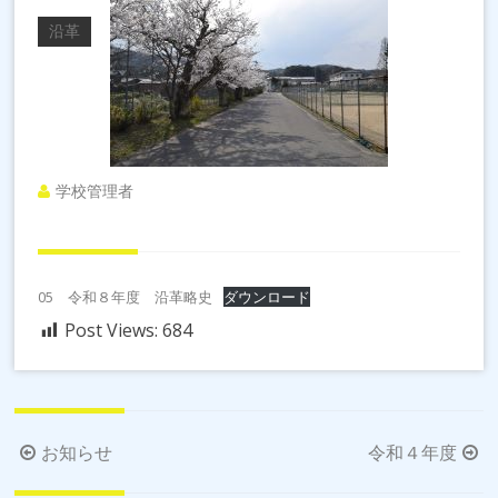
沿革
学校管理者
05 令和８年度 沿革略史
ダウンロード
Post Views:
684
投
お知らせ
令和４年度
稿