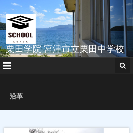
コ
ン
テ
ン
ツ
へ
ス
栗田学院 宮津市立栗田中学校
キ
ッ
プ
沿革