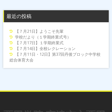
ナ
ビ
最近の投稿
ゲ
ー
シ
【７月21日】ようこそ先輩
学校だより（１学期終業式号）
ョ
【７月17日】１学期終業式
ン
【７月14日】全校レクレーション
【７月11日・12日】第37回丹後ブロック中学校
総合体育大会