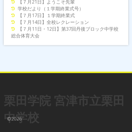
【７月21日】ようこそ先輩
ョ
学校だより（１学期終業式号）
ン
【７月17日】１学期終業式
【７月14日】全校レクレーション
【７月11日・12日】第37回丹後ブロック中学校
総合体育大会
栗田学院 宮津市立栗田
中学校
©2026