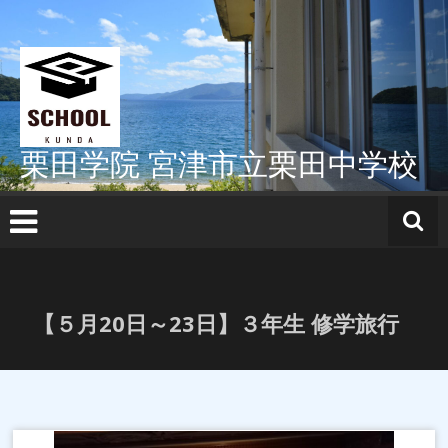
コ
ン
テ
ン
ツ
へ
ス
栗田学院 宮津市立栗田中学校
キ
ッ
プ
【５月20日～23日】３年生 修学旅行