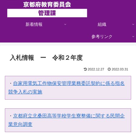
新着情報
組織
参考リンク
入札情報 ー 令和２年度
2022.12.27
2022.03.31
・
自家用電気工作物保安管理業務委託契約に係る指名
競争入札の実施
・
京都府立北桑田高等学校学生寮整備に関する民間企
業意向調査