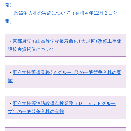
開）
・
一般競争入札の実施について（令和４年12月２日公
開）
・
京都府立桃山高等学校長寿命化(大規模)改修工事仮
設校舎賃貸借について
・
府立学校警備業務(Ａグループ)の一般競争入札の実
施
・
府立学校等消防設備点検業務（Ｄ，Ｅ，Ｆグルー
プ）の一般競争入札の実施