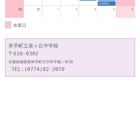
給食開始
30
31
1
2
3
4
5
休業日
井手町立泉ヶ丘中学校

京都府綴喜郡井手町大字井手橋ノ本20
 TEL:(0774)82-2070