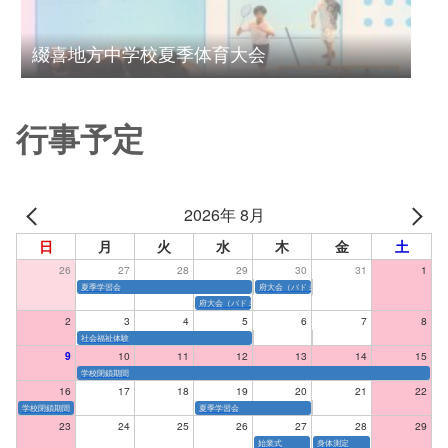
綴喜地方中学校夏季体育大会
行事予定
2026年 8月
日
月
火
水
木
金
土
26
27
28
29
30
31
1
夏季学習会
府大会（バドミントン）個人
府大会（バドミントン）団体
2
3
4
5
6
7
8
社会福祉体験
9
10
11
12
13
14
15
学校閉鎖期間
16
17
18
19
20
21
22
学校閉鎖期間
夏季学習会
23
24
25
26
27
28
29
始業式
身体測定