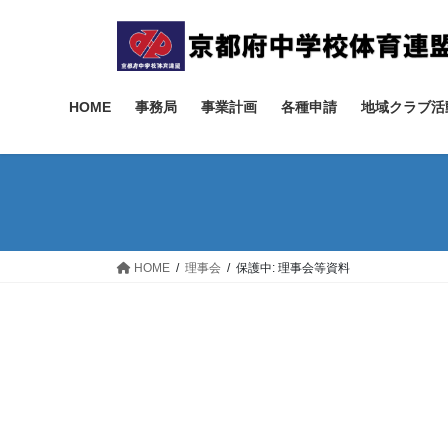
コ
ナ
ン
ビ
テ
ゲ
ン
ー
ツ
シ
HOME
事務局
事業計画
各種申請
地域クラブ活
へ
ョ
ス
ン
キ
に
ッ
移
プ
動
HOME
理事会
保護中: 理事会等資料