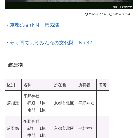
2022.07.14
2014.03.24
・
京都の文化財 第32集
・
守り育てようみんなの文化財 No.32
建造物
区別
名称
所在地
所有者
備考
平野神社
府指定
拝殿 1棟
京都市北区
平野神社
南門 1棟
平野神社
府登録
縣社 1棟
京都市北区
平野神社
中門 1棟