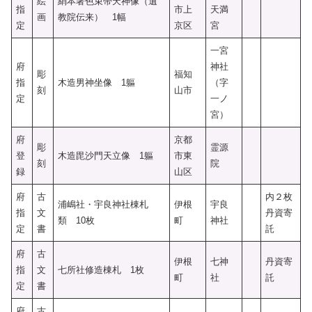
絵
絹本著色束帯天神像（遺
指
市上
天満
画
教院伝来） 1幅
定
京区
宮
一宮
府
神社
彫
福知
指
木造男神坐像 1軀
（字
刻
山市
定
一ノ
宮）
府
京都
彫
霊源
登
木造毘沙門天立像 1軀
市東
刻
院
録
山区
府
古
内２枚
浦嶋社・宇良神社棟札
伊根
宇良
指
文
丹資寄
類 10枚
町
神社
定
書
託
府
古
伊根
七神
丹資寄
指
文
七所社修造棟札 1枚
町
社
託
定
書
府
古