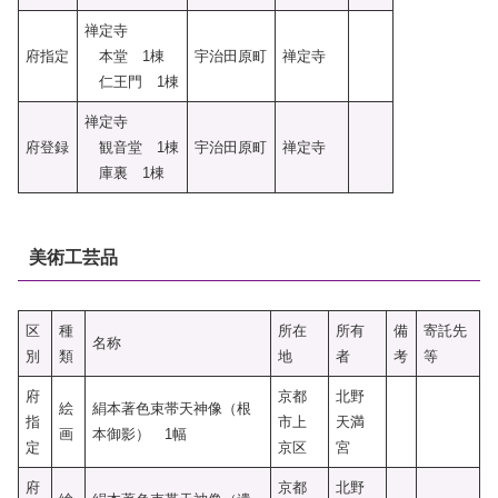
禅定寺
府指定
本堂 1棟
宇治田原町
禅定寺
仁王門 1棟
禅定寺
府登録
観音堂 1棟
宇治田原町
禅定寺
庫裏 1棟
美術工芸品
区
種
所在
所有
備
寄託先
名称
別
類
地
者
考
等
府
京都
北野
絵
絹本著色束帯天神像（根
指
市上
天満
画
本御影） 1幅
定
京区
宮
府
京都
北野