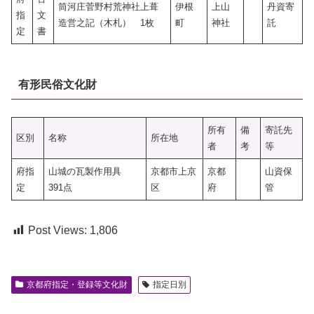
筒河庄菅野村荒神社上葺
伊根
上山
丹資寄
指
文
造営之記（木札） 1枚
町
神社
託
定
書
有形民俗文化財
所有
備
寄託先
区別
名称
所在地
者
考
等
府指
山城の瓦製作用具
京都市上京
京都
山資保
定
391点
区
府
管
Post Views:
1,806
京都府指定・登録等文化財
指定日別