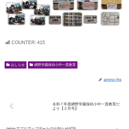
COUNTER:
415
おしらせ
網野学園保幼小中一貫教育
amino-jhs
令和７年度網野学園保幼小中一貫教育だ
より【２月号】
tetoruアプリアップデートのお知らせ(iOS