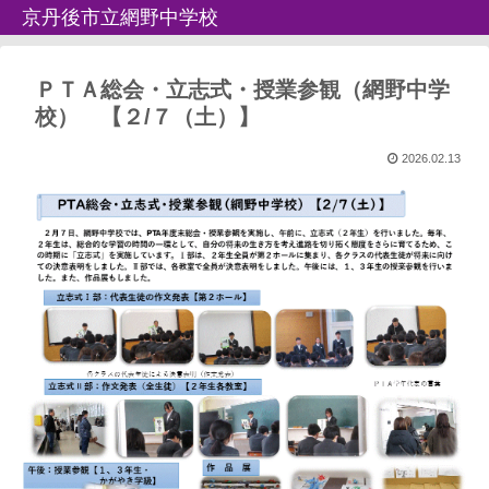
京丹後市立網野中学校
ＰＴＡ総会・立志式・授業参観（網野中学
校） 【２/７（土）】
2026.02.13