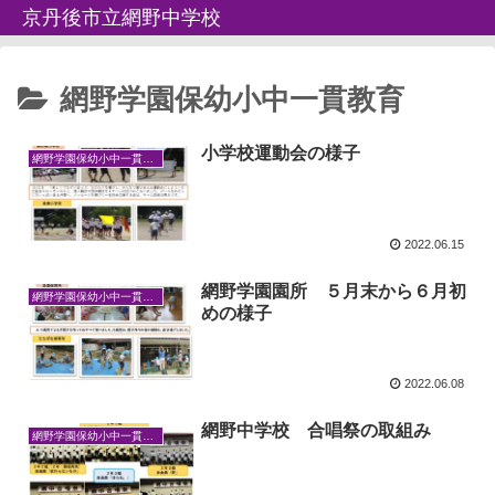
京丹後市立網野中学校
網野学園保幼小中一貫教育
小学校運動会の様子
網野学園保幼小中一貫教育
2022.06.15
網野学園園所 ５月末から６月初
網野学園保幼小中一貫教育
めの様子
2022.06.08
網野中学校 合唱祭の取組み
網野学園保幼小中一貫教育