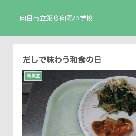
向日市立第６向陽小学校
だしで味わう和食の日
給食室